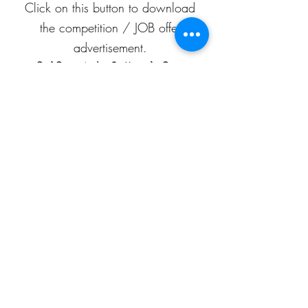
Click on this button to download
the competition / JOB offer
advertisement.
प्रतियोगिता / नौकरी-ऑफ़र के विज्ञापन
को डाउनलोड करने के लिए इस बटन पर
क्लिक करें।
APEAF
C-199/A, 80 feet road
Mahesh Nagar
Jaipur, Rajasthan
302015