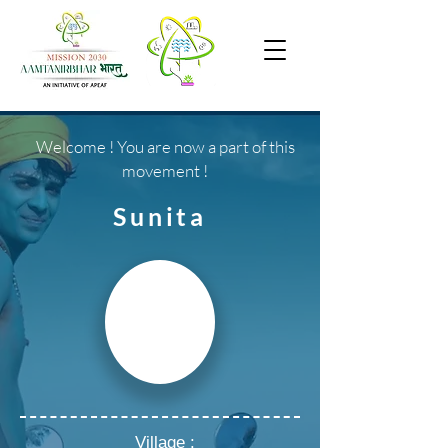
Welcome ! You are now a part of this
movement !
Sunita
Village :