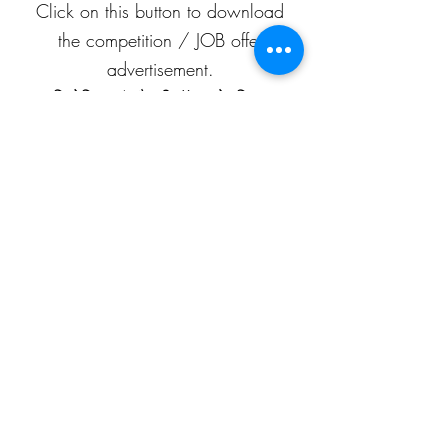
Click on this button to download
the competition / JOB offer
advertisement.
प्रतियोगिता / नौकरी-ऑफ़र के विज्ञापन
को डाउनलोड करने के लिए इस बटन पर
क्लिक करें।
APEAF
C-199/A, 80 feet road
Mahesh Nagar
Jaipur, Rajasthan
302015