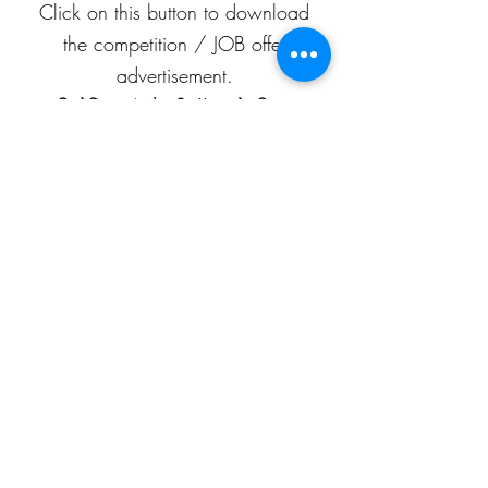
Click on this button to download
the competition / JOB offer
advertisement.
प्रतियोगिता / नौकरी-ऑफ़र के विज्ञापन
को डाउनलोड करने के लिए इस बटन पर
क्लिक करें।
APEAF
C-199/A, 80 feet road
Mahesh Nagar
Jaipur, Rajasthan
302015