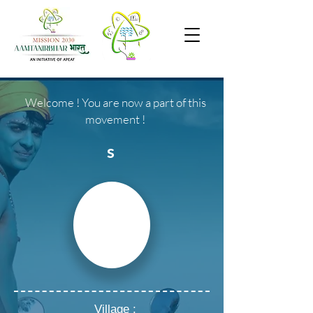
Welcome ! You are now a part of this
movement !
s
Village :