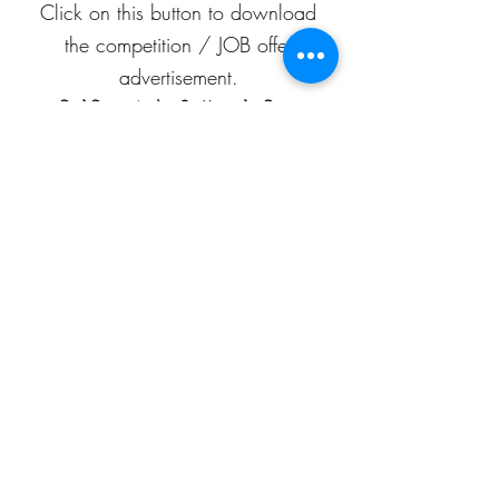
Click on this button to download
the competition / JOB offer
advertisement.
प्रतियोगिता / नौकरी-ऑफ़र के विज्ञापन
को डाउनलोड करने के लिए इस बटन पर
क्लिक करें।
APEAF
C-199/A, 80 feet road
Mahesh Nagar
Jaipur, Rajasthan
302015