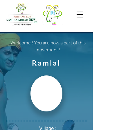
Welcome ! You are now a part of this
movement !
Ramlal
Village :