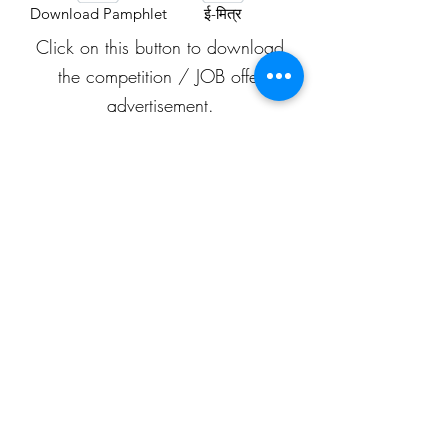
Download Pamphlet
ई-मित्र
Click on this button to download
the competition / JOB offer
advertisement.
प्रतियोगिता / नौकरी-ऑफ़र के विज्ञापन
को डाउनलोड करने के लिए इस बटन पर
क्लिक करें।
APEAF
C-199/A, 80 feet road
Mahesh Nagar
Jaipur, Rajasthan
302015