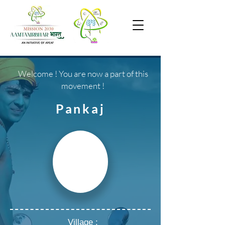
Welcome ! You are now a part of this
movement !
Pankaj
Village :