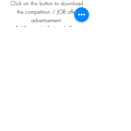
Click on this button to download
the competition / JOB offer
advertisement.
प्रतियोगिता / नौकरी-ऑफ़र के विज्ञापन
को डाउनलोड करने के लिए इस बटन पर
क्लिक करें।
APEAF
C-199/A, 80 feet road
Mahesh Nagar
Jaipur, Rajasthan
302015