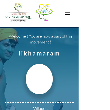
Welcome ! You are now a part of this
movement !
likhamaram
Village :