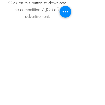
Click on this button to download
the competition / JOB offer
advertisement.
प्रतियोगिता / नौकरी-ऑफ़र के विज्ञापन
को डाउनलोड करने के लिए इस बटन पर
क्लिक करें।
APEAF
C-199/A, 80 feet road
Mahesh Nagar
Jaipur, Rajasthan
302015