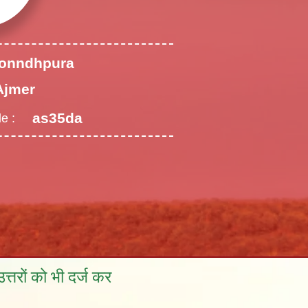
onndhpura
Ajmer
as35da
e :
्तरों को भी दर्ज कर