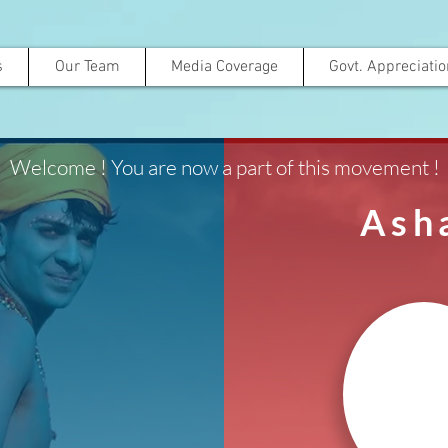
s
Our Team
Media Coverage
Govt. Appreciati
Welcome ! You are now a part of this movement !
Ash