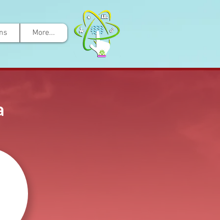
ons
More...
a