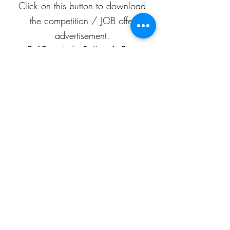
Click on this button to download
the competition / JOB offer
advertisement.
प्रतियोगिता / नौकरी-ऑफ़र के विज्ञापन
को डाउनलोड करने के लिए इस बटन पर
क्लिक करें।
APEAF
C-199/A, 80 feet road
Mahesh Nagar
Jaipur, Rajasthan
302015