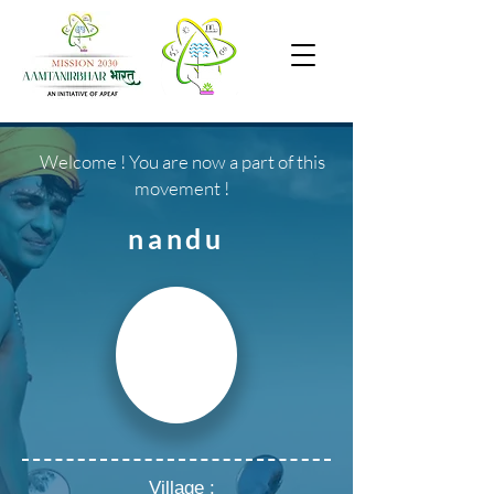
Welcome ! You are now a part of this
movement !
nandu
Village :