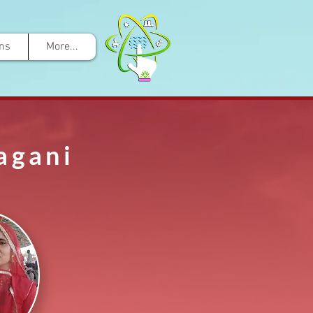
ons
More...
agani