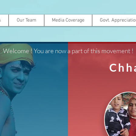
s
Our Team
Media Coverage
Govt. Appreciati
Welcome ! You are now a part of this movement !
Chh