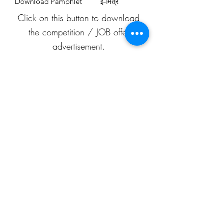
Download Pamphlet
ई-मित्र
Click on this button to download
the competition / JOB offer
advertisement.
प्रतियोगिता / नौकरी-ऑफ़र के विज्ञापन
को डाउनलोड करने के लिए इस बटन पर
क्लिक करें।
APEAF
C-199/A, 80 feet road
Mahesh Nagar
Jaipur, Rajasthan
302015