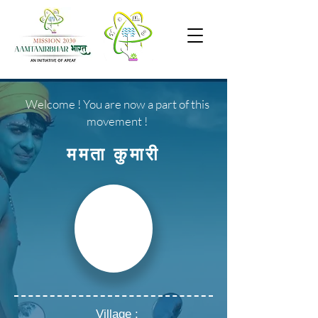
Welcome ! You are now a part of this
movement !
ममता कुमारी
Village :