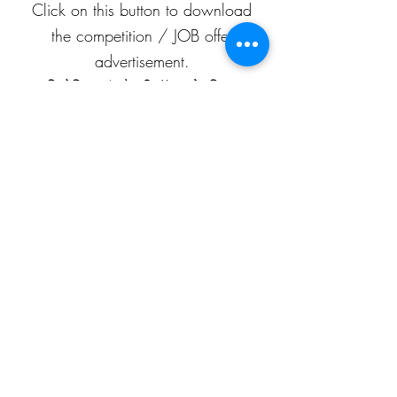
Click on this button to download
the competition / JOB offer
advertisement.
प्रतियोगिता / नौकरी-ऑफ़र के विज्ञापन
को डाउनलोड करने के लिए इस बटन पर
क्लिक करें।
APEAF
C-199/A, 80 feet road
Mahesh Nagar
Jaipur, Rajasthan
302015